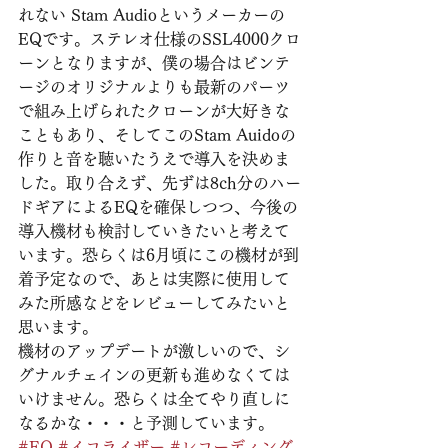
れない Stam Audioというメーカーの
EQです。ステレオ仕様のSSL4000クロ
ーンとなりますが、僕の場合はビンテ
ージのオリジナルよりも最新のパーツ
で組み上げられたクローンが大好きな
こともあり、そしてこのStam Auidoの
作りと音を聴いたうえで導入を決めま
した。取り合えず、先ずは8ch分のハー
ドギアによるEQを確保しつつ、今後の
導入機材も検討していきたいと考えて
います。恐らくは6月頃にこの機材が到
着予定なので、あとは実際に使用して
みた所感などをレビューしてみたいと
思います。
機材のアップデートが激しいので、シ
グナルチェインの更新も進めなくては
いけません。恐らくは全てやり直しに
なるかな・・・と予測しています。
#EQ
#イコライザー
#レコーディング