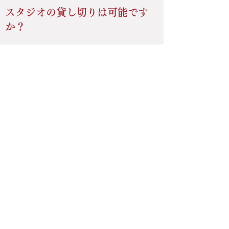
スタジオの貸し切りは可能です
か？
​スタジオロックアウトプラン（8時間）のご用
意がございます。エンジニアの乗り込みには対
応しておりませんので、予めご承知おきくださ
い。
収録可能な楽器は何があります
か？
​常設のグランドピアノのほか、アコースティッ
クギター、バイオリン、ボーカル等の生楽器の
収録に対応しております。ギター・ベースアン
プ、ドラムセットのご用意はございません。