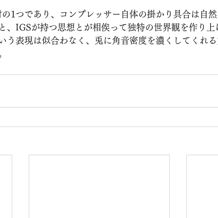
機材の1つであり、コンプレッサー自体の掛かり具合は自
と、IGSが持つ思想とが相俟って独特の世界観を作り上
いう表現は似合わなく、兎に角音密度を濃くしてくれる
。