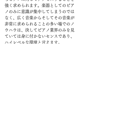
強く求められます。楽器としてのピア
ノのみに意識が集中してしまうのでは
なく、広く音楽からそしてその音楽が
非常に求められることの多い場でのノ
ウハウは、決してピアノ業界のみを見
ていては身に付かないセンスであり、
ハイレベルな環境と言えます。
そして、そのフランスに納品した音源
のピアニストは当社の代表であり、そ
のピアノを選定したのは私でもありま
す。こうした分厚い欧米で繰り広げら
れる音楽体験というものが、当社のピ
アノであり、また皆様に特別な存在と
してご指示頂ける所以ではないかと考
えております。
今後も更に、音の世界を深く追求して