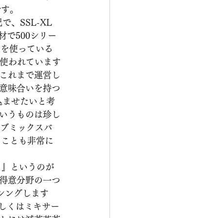
です。
、SSL-XL 
の機材で500シリー
ionを使っている
が使われています
これまで運営し
意味合いを持つ
込ませたいと考
いうものは珍し
やサブミックスバ
いたことも非常に
。』というのが
得意分野の一つ
シングします
しくはミキサー