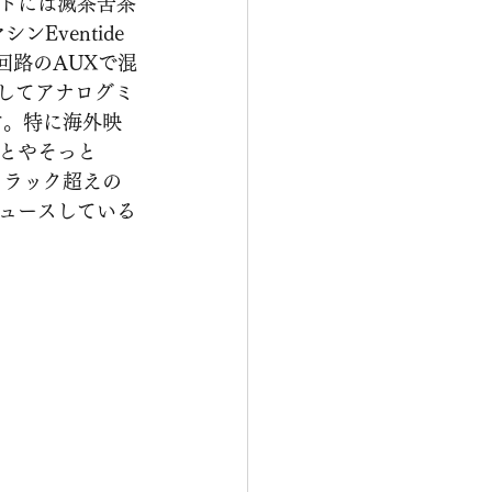
トには滅茶苦茶
Eventide 
回路のAUXで混
としてアナログミ
す。特に海外映
とやそっと
トラック超えの
ュースしている