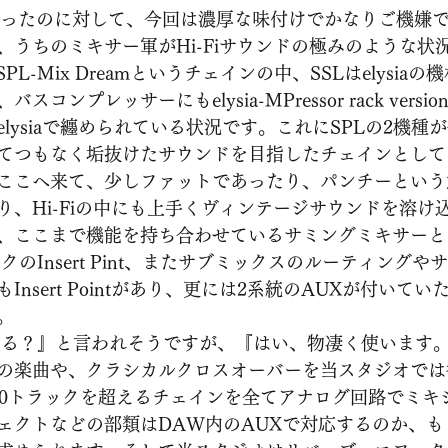
味だったのに対して、今回は濃厚な味付けでかなりご機嫌
うちのミキサー軍がHi-Fiサウンドの極みのような状況で
s、SPL-Mix Dreamというチェインの中、SSLはelysia
コンプレッサーにもelysia-MPressor rack vers
lysiaで纏められている状況です。これにSPLの2機種
てつもなく垢抜けたサウンドを目指したチェインとして
ここへ来て、少しファットであったり、パンチーという
り、Hi-Fiの中にも上手くヴィンテージサウンドを溶け
、ここまで機能を持ち合わせているサミングミキサーと
クのInsert Pint、またサブミックスのルーティング
nsert Pointがあり、更には2系統のAUXが付いて
。
する？』と言われそうですが、『はい、物凄く使います
の楽曲や、クラシカルクロスオーバーを当スタジオでは
00トラックを超えるチェインを全てアナログ回路でミキ
ェクトなどの部類はDAW内のAUXで対応するのか、も