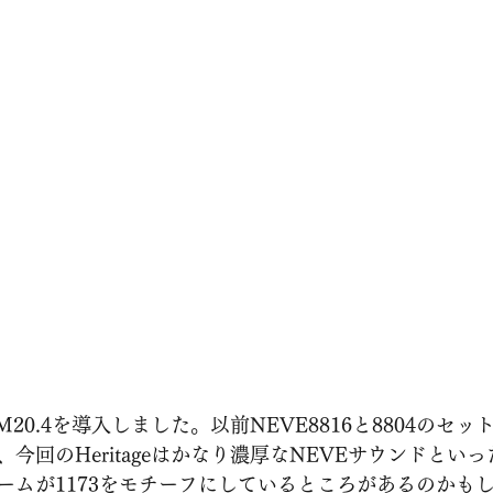
io MCM20.4を導入しました。以前NEVE8816と8804の
今回のHeritageはかなり濃厚なNEVEサウンドとい
ームが1173をモチーフにしているところがあるのかも