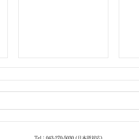
IGS Audio Japan設立のお知
SP
らせ
ーム
Tel：043-270-5030 (日本語対応)