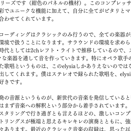
500シリーズです（紺色のパネルの機材）。このコンプレッ
彩でユニークな機能に加えて、自分に全てがピタリとマ
合わせてくれています。
コーディングはクラシックのみ行うので、全ての楽器が
環境で扱うことになります。サラウンドの環境を求めら
時代としては2chレフト・ライトで推移しているので、
に様々な楽器を通して音を作っていきます。特にオペラ歌手
歌唱というものは、このelysiaしかありえないのでは
してくれます。僕はステレオで録られた歌唱を、elysi
好きです。
発の音源というものが、新世代の音楽を発信していると
はまず音楽への解釈という部分から着手されています。
スタリングで行き過ぎとも言えるほどの、激しいコンプ
トリングスが極端と思えるキレキレの演奏とともに、強
々あります。最近のクラシック音楽の収録は、思った以