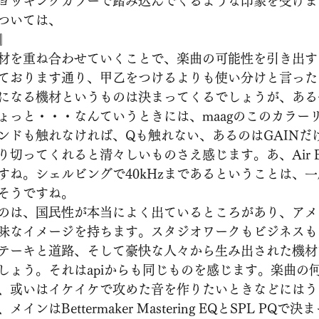
ョッキングカラーで踏み込んでくるような印象を受けま
ついては、
』
材を重ね合わせていくことで、楽曲の可能性を引き出す
ております通り、甲乙をつけるよりも使い分けと言った
になる機材というものは決まってくるでしょうが、ある
ょっと・・・なんていうときには、maagのこのカラー
ンドも触れなければ、Qも触れない、あるのはGAINだ
切ってくれると清々しいものさえ感じます。あ、Air B
すね。シェルビングで40kHzまであるということは、
そうですね。
のは、国民性が本当によく出ているところがあり、アメ
味なイメージを持ちます。スタジオワークもビジネスも
テーキと道路、そして豪快な人々から生み出された機材
しょう。それはapiからも同じものを感じます。楽曲の
、或いはイケイケで攻めた音を作りたいときなどにはう
ンはBettermaker Mastering EQとSPL PQ