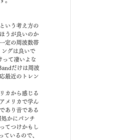
す。
という考え方の
ほうが良いのか
一定の周波数帯
リングは良いで
けって凄いよな
andだけは周波
一応最近のトレン
リカから感じる
アメリカで学ん
であり音である
何処かにパンチ
ってつけかもし
で決まっているので、