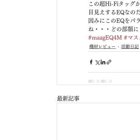
この超Hi-Fiタ
目見えするEQなの
因みにこのEQをパ
ね・・・どの部類に
#maagEQ4M
#マス
機材レビュー
活動日記
最新記事