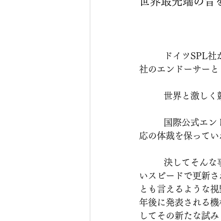
世界最先端の音
          ドイツSPL社が発表した、150dBものレンジを持つ新世代のマイクプリアンプ。SPL
社のエンドーサーと
         
          国際公式エンドーサーだから、最先端なのでしょうか？若しくはスタジオ機材が、一
応の体裁を保ってい
          決してそんな事はありません。世界で生み出される音の価値というものは、ものすご
いスピードで更新さ
とも言えるような視
年後に発表される機
してその新たな試み