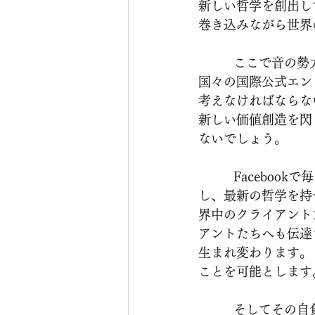
新しい哲学を創出し
巻き込みながら世界
          ここで音の勢力についての構図を説明してきましたが、最新鋭側に舵を切っている
国々の国際公式エン
考えなければならな
新しい価値創造を閃
ないでしょう。
          Facebookで毎日・毎時間更新される、世界からの真新しい情報は、私達を激しく刺激
し、最新の哲学を持
界中のクライアント
アントたちへも伝達
生まれ変わります。
ことを可能とします
          そしてその自負と向上心は作り出す音へと変換され、継続的に世界からの受注を可能