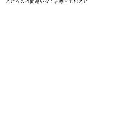
えたものは間違いなく屈辱とも思えた
あの歯がゆい10年間であったと思いま
す。それまでの様々な積み重ねを、一
気に放出するがごとく、この収録が行
なわれた2日間に全てを出し切りまし
た。
          今となっては、余りの激しさ故
にユンディとどんな会話をしたのか？
どんな音にスタインウェイピアノを仕
上げたのか？などの記憶は殆どありま
せん。
          しかし、この時はっきりと覚え
ているのは、ユンディと仕事が終わっ
た翌日に、熱い真夏の太陽が登る大阪
の朝日を見て、心から涙していまし
た。ある意味、自分が音楽の世界に入
り、1つ大きな山を超えたという思いと