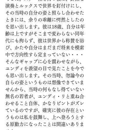
演奏とルックスで世界を釘付けにし、
その当時の自分の姿と照らし合わせた
ときには、余りの乖離に愕然としたの
を思い出します。彼は18歳、自分は年
齢は上ですがそこまで変わらない同年
代にも拘らず、彼は世界から称賛を浴
び、かたや自分はまだまだ将来を模索
中で方向性すら定まっていない・・・
そんなギャップに心を震わせながら、
ユンディを羨望の目で見たことを今で
も思い出します。その当時、勿論今の
自らの姿というものは想像できていま
せんから、当時の何もなし得ていない
無名の若者が、ユンディ・リと重ね合
わせること自体、かなりピントがズレ
ているのですが、確実に彼の存在とい
うものは私を鼓舞し、上へ登ろうとす
る原動力になったことは間違いありま