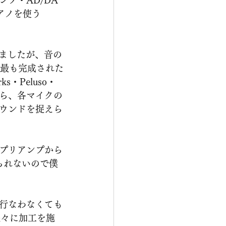
プ・AD/DA
アノを使う
しましたが、音の
在最も完成された
・Peluso・
がら、各マイクの
ウンドを捉えら
プリアンプから
られないので僕
行なわなくても
様々に加工を施