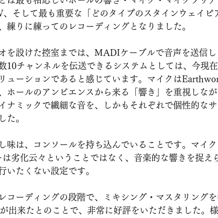
とは最も相応しいホールの響き・マイク・マイクプリアン
W、そして最も重要な「どのタイプのスタインウェイピ
、練りに練ってのレコーディングとなりました。
オを設けた控室までは、MADIケーブルで音声を送信
数10チャンネルを伝送できるシステムとしては、今現
ューションであると感じています。マイクはEarthworks
して、ホールのアンビエンスから来る「響き」を重視しな
イナミックで繊細な音を、しかもそれぞれで個性的なサ
した。
し味は、コンソールを持ち込んでいることです。マイク
ターは劣化云々ということではなく、音楽的な響きを捉え
行いたくない設定です。
レコーディングの段階で、ミキシング・マスタリングを
Cが出来たとのことで、非常に好評をいただきました。